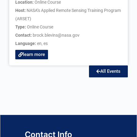
Location:
Online Course
Host:
NASA’s Applied Remote Sensing Training Program
(ARSET)
Type:
Online Course
Contact:
brock.blevins@nasa.gov
Language:
en
,
es
learn more
All Events
Contact Info