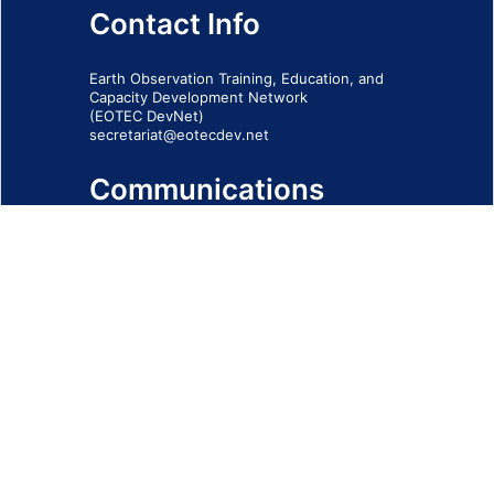
Contact Info
Earth Observation Training, Education, and
Capacity Development Network
(EOTEC DevNet)
secretariat@eotecdev.net
Communications
Subscribe to our communications via this
form
SIGN-UP FORM
IMPRINT
© 2026 - EOTEC DevNet