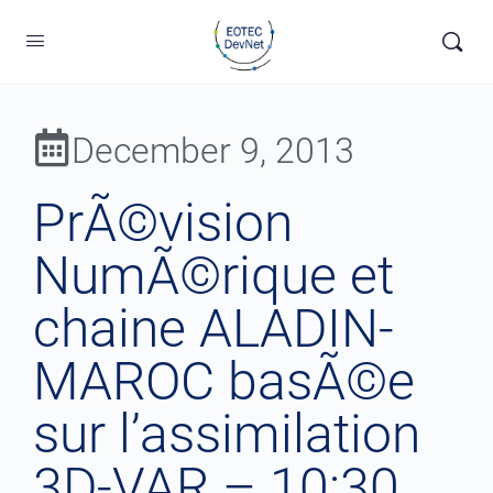
December 9, 2013
PrÃ©vision
NumÃ©rique et
chaine ALADIN-
MAROC basÃ©e
sur l’assimilation
3D-VAR – 10:30